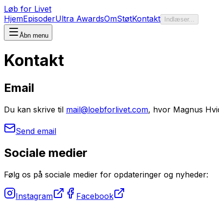
Løb for Livet
Hjem
Episoder
Ultra Awards
Om
Støt
Kontakt
Indlæser...
Åbn menu
Kontakt
Email
Du kan skrive til
mail@loebforlivet.com
, hvor Magnus Hvi
Send email
Sociale medier
Følg os på sociale medier for opdateringer og nyheder:
Instagram
Facebook