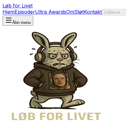
Løb for Livet
Hjem
Episoder
Ultra Awards
Om
Støt
Kontakt
Indlæser...
Åbn menu