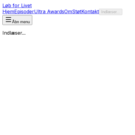
Løb for Livet
Hjem
Episoder
Ultra Awards
Om
Støt
Kontakt
Indlæser...
Åbn menu
Indlæser...